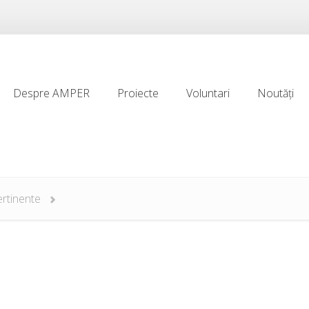
Despre AMPER
Proiecte
Voluntari
Noutăți
Despre AMPER
Proiecte
Voluntari
Noutăți
ertinente