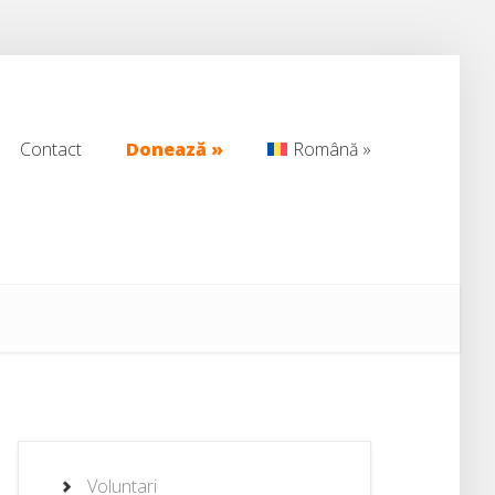
Contact
Donează
»
Română
»
Contact
Donează
»
Română
»
Voluntari