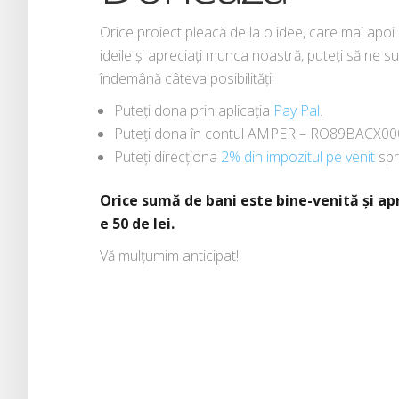
Orice proiect pleacă de la o idee, care mai apoi
ideile și apreciați munca noastră, puteți să ne sus
îndemână câteva posibilități:
Puteți dona prin aplicația
Pay Pal
.
Puteți dona în contul AMPER – RO89BACX000
Puteți direcționa
2% din impozitul pe venit
sp
Orice sumă de bani este bine-venită și ap
e 50 de lei.
Vă mulțumim anticipat!