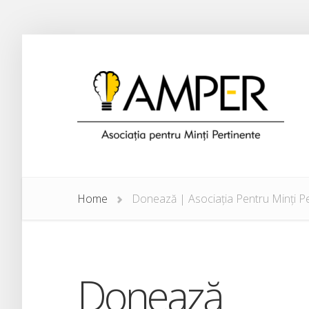
Home
Donează | Asociația Pentru Minți P
Donează