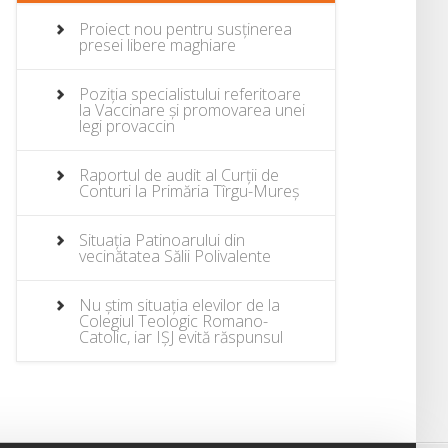
Proiect nou pentru susținerea
presei libere maghiare
Poziția specialistului referitoare
la Vaccinare și promovarea unei
legi provaccin
Raportul de audit al Curții de
Conturi la Primăria Tîrgu-Mureș
Situația Patinoarului din
vecinătatea Sălii Polivalente
Nu știm situația elevilor de la
Colegiul Teologic Romano-
Catolic, iar IȘJ evită răspunsul