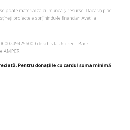
 se poate materializa cu muncă și resurse. Dacă vă plac
țineți proiectele sprijinindu-le financiar. Aveți la
0002494296000 deschis la Unicredit Bank.
re AMPER.
reciată. Pentru donaţiile cu cardul suma minimă