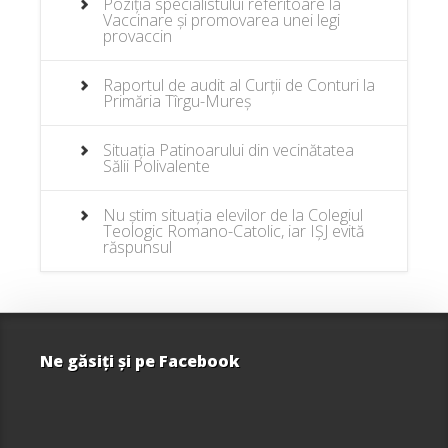
Poziția specialistului referitoare la
Vaccinare și promovarea unei legi
provaccin
Raportul de audit al Curții de Conturi la
Primăria Tîrgu-Mureș
Situația Patinoarului din vecinătatea
Sălii Polivalente
Nu știm situația elevilor de la Colegiul
Teologic Romano-Catolic, iar IȘJ evită
răspunsul
Ne găsiţi şi pe Facebook