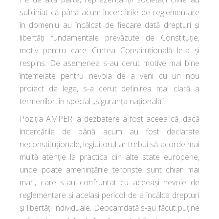
subliniat că până acum încercările de reglementare
în domeniu au încălcat de fiecare dată drepturi și
libertăți fundamentale prevăzute de Constituție,
motiv pentru care Curtea Constituțională le-a și
respins. De asemenea s-au cerut motive mai bine
întemeiate pentru nevoia de a veni cu un nou
proiect de lege, s-a cerut definirea mai clară a
termenilor, în special „siguranța națională”.
Poziția AMPER la dezbatere a fost aceea că, dacă
încercările de până acum au fost declarate
neconstituționale, legiuitorul ar trebui să acorde mai
multă atenție la practica din alte state europene,
unde poate amenințările teroriste sunt chiar mai
mari, care s-au confruntat cu aceeași nevoie de
reglementare și același pericol de a încălca drepturi
și libertăți individuale. Deocamdată s-au făcut puține