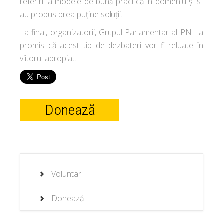
referiri la modele de bună practică în domeniu și s-
au propus prea puține soluții.
La final, organizatorii, Grupul Parlamentar al PNL a
promis că acest tip de dezbateri vor fi reluate în
viitorul apropiat.
Donează
Voluntari
Donează