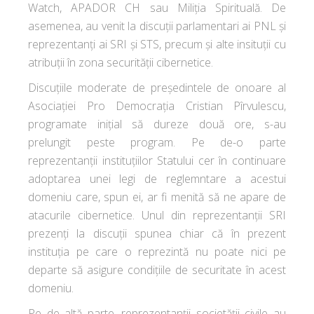
Watch, APADOR CH sau Miliția Spirituală. De
asemenea, au venit la discuții parlamentari ai PNL și
reprezentanți ai SRI și STS, precum și alte insituții cu
atribuții în zona securității cibernetice.
Discuțiile moderate de președintele de onoare al
Asociației Pro Democrația Cristian Pîrvulescu,
programate inițial să dureze două ore, s-au
prelungit peste program. Pe de-o parte
reprezentanții instituțiilor Statului cer în continuare
adoptarea unei legi de reglemntare a acestui
domeniu care, spun ei, ar fi menită să ne apare de
atacurile cibernetice. Unul din reprezentanții SRI
prezenți la discuții spunea chiar că în prezent
instituția pe care o reprezintă nu poate nici pe
departe să asigure condițiile de securitate în acest
domeniu.
Pe de altă parte, reprezentanții societății civile au