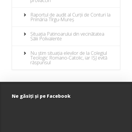
provaccin
Raportul de audit al Curții de Conturi la
Primăria Tîrgu-Mureș
Situația Patinoarului din vecinătatea
Sălii Polivalente
Nu știm situația elevilor de la Colegiul
Teologic Romano-Catolic, iar IȘJ evită
răspunsul
Ne găsiţi şi pe Facebook