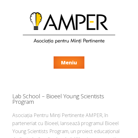
Meniu
Lab School – Bioeel Young Scientists
Program
Asociația Pentru Minți Pertinente AMPER,
în
parteneriat cu Bioeel, lansează programul Bioeel
Young Scientists Program, un proiect educațional