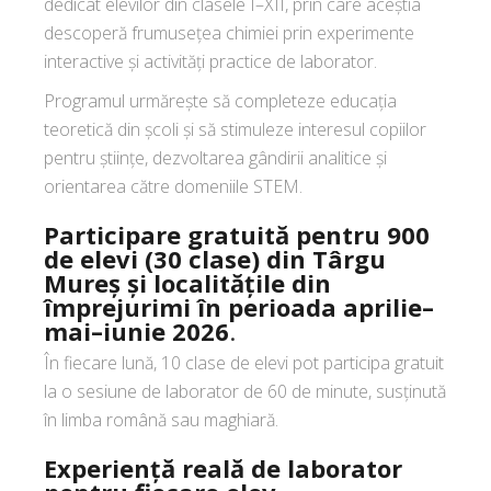
dedicat elevilor din clasele I–XII, prin care aceștia
descoperă frumusețea chimiei prin experimente
interactive și activități practice de laborator.
Programul urmărește să completeze educația
teoretică din școli și să stimuleze interesul copiilor
pentru științe, dezvoltarea gândirii analitice și
orientarea către domeniile STEM.
Participare gratuită pentru 900
de elevi (30 clase) din Târgu
Mureș și localitățile din
împrejurimi în perioada aprilie–
mai–iunie 2026
.
În fiecare lună, 10 clase de elevi pot participa gratuit
la o sesiune de laborator de 60 de minute, susținută
în limba română sau maghiară.
Experiență reală de laborator