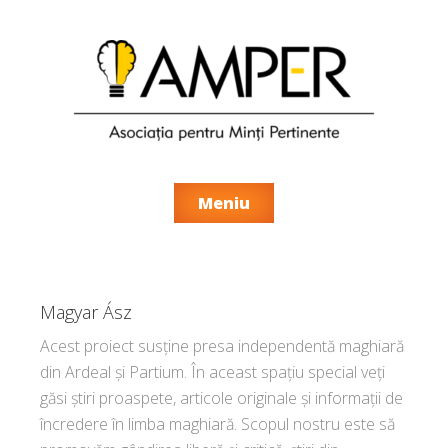
Meniu
Magyar Ász
Acest proiect susține presa independentă maghiară
din Ardeal și Partium. În aceast spațiu special veți
găsi știri proaspete, articole originale și informații de
încredere în limba maghiară. Scopul nostru este să