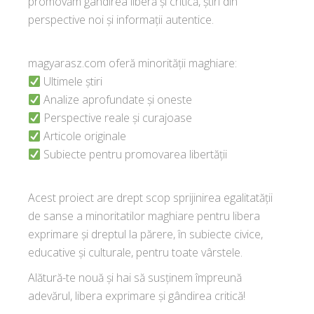
promovăm gândirea liberă și critică, știri din
perspective noi și informații autentice.
magyarasz.com oferă minorității maghiare:
Ultimele știri
Analize aprofundate și oneste
Perspective reale și curajoase
Articole originale
Subiecte pentru promovarea libertății
Acest proiect are drept scop sprijinirea egalitatății
de sanse a minoritatilor maghiare pentru libera
exprimare și dreptul la părere, în subiecte civice,
educative și culturale, pentru toate vârstele.
Alătură-te nouă și hai să susținem împreună
adevărul, libera exprimare și gândirea critică!