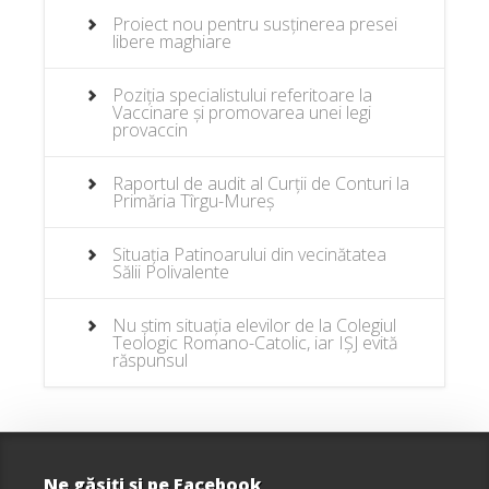
Proiect nou pentru susținerea presei
libere maghiare
Poziția specialistului referitoare la
Vaccinare și promovarea unei legi
provaccin
Raportul de audit al Curții de Conturi la
Primăria Tîrgu-Mureș
Situația Patinoarului din vecinătatea
Sălii Polivalente
Nu știm situația elevilor de la Colegiul
Teologic Romano-Catolic, iar IȘJ evită
răspunsul
Ne găsiţi şi pe Facebook