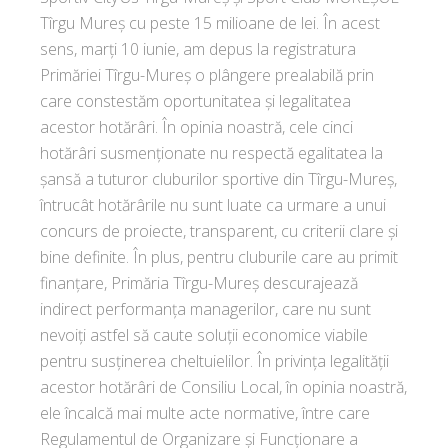
Tîrgu Mureş cu peste 15 milioane de lei. În acest
sens, marți 10 iunie, am depus la registratura
Primăriei Tîrgu-Mureș o plângere prealabilă prin
care constestăm oportunitatea și legalitatea
acestor hotărâri. În opinia noastră, cele cinci
hotărâri susmenționate nu respectă egalitatea la
șansă a tuturor cluburilor sportive din Tîrgu-Mureș,
întrucât hotărârile nu sunt luate ca urmare a unui
concurs de proiecte, transparent, cu criterii clare și
bine definite. În plus, pentru cluburile care au primit
finanțare, Primăria Tîrgu-Mureș descurajează
indirect performanța managerilor, care nu sunt
nevoiți astfel să caute soluții economice viabile
pentru susținerea cheltuielilor. În privința legalității
acestor hotărâri de Consiliu Local, în opinia noastră,
ele încalcă mai multe acte normative, între care
Regulamentul de Organizare și Funcționare a