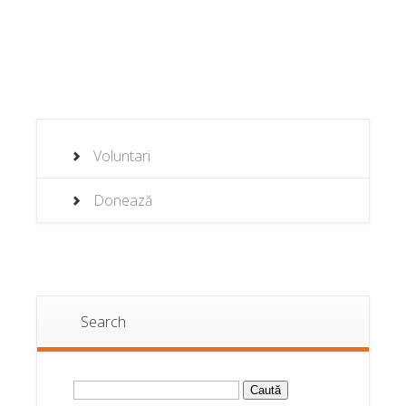
Voluntari
Donează
Search
Caută
după: