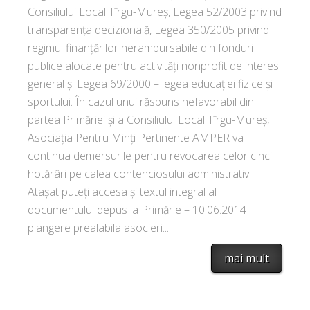
Consiliului Local Tîrgu-Mureș, Legea 52/2003 privind
transparența decizională, Legea 350/2005 privind
regimul finanţărilor nerambursabile din fonduri
publice alocate pentru activităţi nonprofit de interes
general și Legea 69/2000 – legea educației fizice și
sportului. În cazul unui răspuns nefavorabil din
partea Primăriei și a Consiliului Local Tîrgu-Mureș,
Asociația Pentru Minți Pertinente AMPER va
continua demersurile pentru revocarea celor cinci
hotărâri pe calea contenciosului administrativ.
Atașat puteți accesa și textul integral al
documentului depus la Primărie – 10.06.2014
plangere prealabila asocieri...
mai mult