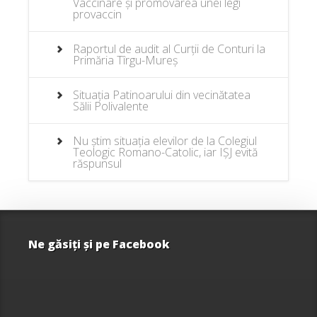
Vaccinare și promovarea unei legi
provaccin
Raportul de audit al Curții de Conturi la
Primăria Tîrgu-Mureș
Situația Patinoarului din vecinătatea
Sălii Polivalente
Nu știm situația elevilor de la Colegiul
Teologic Romano-Catolic, iar IȘJ evită
răspunsul
Ne găsiţi şi pe Facebook