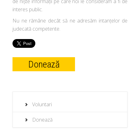
de niște informații pe care noi le considerăm a fi de
interes public.
Nu ne rămâne decât să ne adresăm intanțelor de
judecată competente.
Donează
Voluntari
Donează