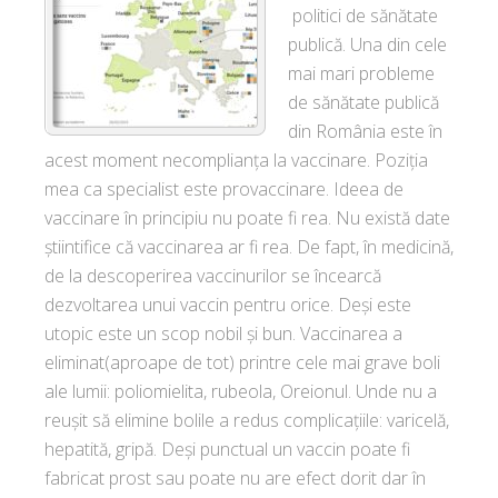
politici de sănătate
publică. Una din cele
mai mari probleme
de sănătate publică
din România este în
acest moment necomplianța la vaccinare. Poziția
mea ca specialist este provaccinare. Ideea de
vaccinare în principiu nu poate fi rea. Nu există date
știintifice că vaccinarea ar fi rea. De fapt, în medicină,
de la descoperirea vaccinurilor se încearcă
dezvoltarea unui vaccin pentru orice. Deși este
utopic este un scop nobil și bun. Vaccinarea a
eliminat(aproape de tot) printre cele mai grave boli
ale lumii: poliomielita, rubeola, Oreionul. Unde nu a
reușit să elimine bolile a redus complicațiile: varicelă,
hepatită, gripă. Deși punctual un vaccin poate fi
fabricat prost sau poate nu are efect dorit dar în