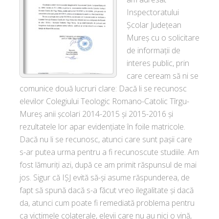
Inspectoratului
Școlar Județean
Mureș cu o solicitare
de informații de
interes public, prin
care ceream să ni se
comunice două lucruri clare: Dacă li se recunosc
elevilor Colegiului Teologic Romano-Catolic Tîrgu-
Mureș anii școlari 2014-2015 și 2015-2016 și
rezultatele lor apar evidențiate în foile matricole.
Dacă nu li se recunosc, atunci care sunt pașii care
s-ar putea urma pentru a fi recunoscute studiile. Am
fost lămuriți azi, după ce am primit răspunsul de mai
jos. Sigur că IȘJ evită să-și asume răspunderea, de
fapt să spună dacă s-a făcut vreo ilegalitate și dacă
da, atunci cum poate fi remediată problema pentru
ca victimele colaterale, elevii care nu au nici o vină,