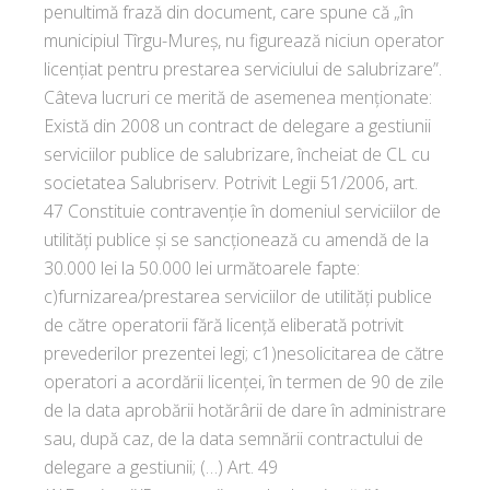
penultimă frază din document, care spune că „în
municipiul Tîrgu-Mureș, nu figurează niciun operator
licențiat pentru prestarea serviciului de salubrizare”.
Câteva lucruri ce merită de asemenea menționate:
Există din 2008 un contract de delegare a gestiunii
serviciilor publice de salubrizare, încheiat de CL cu
societatea Salubriserv. Potrivit Legii 51/2006, art.
47 Constituie contravenţie în domeniul serviciilor de
utilităţi publice şi se sancţionează cu amendă de la
30.000 lei la 50.000 lei următoarele fapte:
c)furnizarea/prestarea serviciilor de utilităţi publice
de către operatorii fără licenţă eliberată potrivit
prevederilor prezentei legi; c1)nesolicitarea de către
operatori a acordării licenţei, în termen de 90 de zile
de la data aprobării hotărârii de dare în administrare
sau, după caz, de la data semnării contractului de
delegare a gestiunii; (…) Art. 49