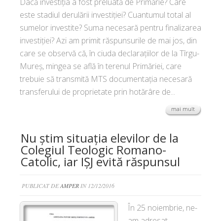
Dacă investiția a fost preluată de Primărie? Care
este stadiul derulării investiției? Cuantumul total al
sumelor investite? Suma necesară pentru finalizarea
investiției? Azi am primit răspunsurile de mai jos, din
care se observă că, în ciuda declarațiilor de la Tîrgu-
Mureș, mingea se află în terenul Primăriei, care
trebuie să transmită MTS documentația necesară
transferului de proprietate prin hotărâre de...
mai mult
Nu știm situația elevilor de la
Colegiul Teologic Romano-
Catolic, iar IȘJ evită răspunsul
PUBLICAT DE
AMPER
IN 12/12/2016
În 25 noiembrie, ne-
am adresat