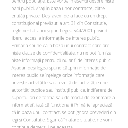
pentru populație. Este vorba în esență despre niște
bani publici, virați în baza unor contracte, către
entități private. Deși avem de-a face cu un drept
constituțional prevăzut la art. 31 din Constituție,
reglementat apoi și prin Legea 544/2001 privind
liberul acces la informațiile de interes public,
Primăria spune că în baza unui contract care are
niște clauze de confidențialitate, nu ne pot furniza
niște informații pentru că nu ar fi de interes public.
Așadar, deși legea spune că „prin informaţie de
interes public se înţelege orice informaţie care
priveşte activităţile sau rezultă din activităţile unei
autorităţi publice sau instituţii publice, indiferent de
suportul ori de forma sau de modul de exprimare a
informaţiei”, iată că funcționarii Primăriei apreciază
că în baza unui contract, se pot ignora prevederi din
legi și Constituție. Sigur că în atare situație, ne vom
continua demersul pe această...