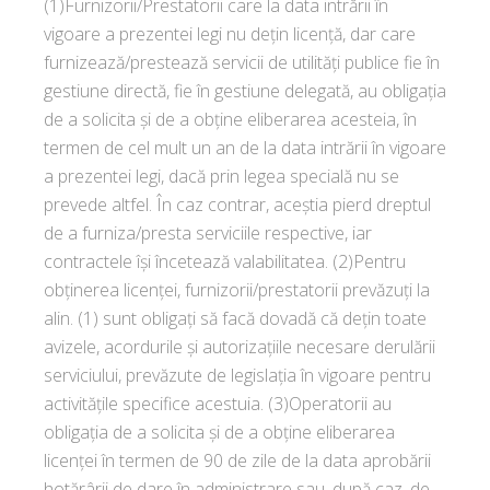
(1)Furnizorii/Prestatorii care la data intrării în
vigoare a prezentei legi nu deţin licenţă, dar care
furnizează/prestează servicii de utilităţi publice fie în
gestiune directă, fie în gestiune delegată, au obligaţia
de a solicita şi de a obţine eliberarea acesteia, în
termen de cel mult un an de la data intrării în vigoare
a prezentei legi, dacă prin legea specială nu se
prevede altfel. În caz contrar, aceştia pierd dreptul
de a furniza/presta serviciile respective, iar
contractele îşi încetează valabilitatea. (2)Pentru
obţinerea licenţei, furnizorii/prestatorii prevăzuţi la
alin. (1) sunt obligaţi să facă dovadă că deţin toate
avizele, acordurile şi autorizaţiile necesare derulării
serviciului, prevăzute de legislaţia în vigoare pentru
activităţile specifice acestuia. (3)Operatorii au
obligaţia de a solicita şi de a obţine eliberarea
licenţei în termen de 90 de zile de la data aprobării
hotărârii de dare în administrare sau, după caz, de