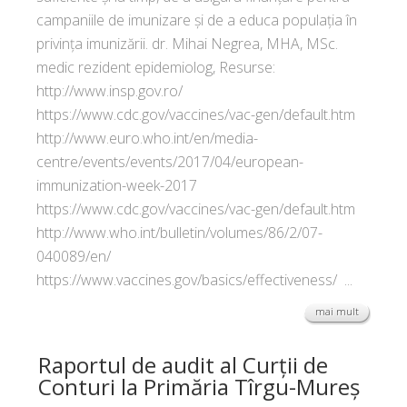
campaniile de imunizare și de a educa populația în
privința imunizării. dr. Mihai Negrea, MHA, MSc.
medic rezident epidemiolog, Resurse:
http://www.insp.gov.ro/
https://www.cdc.gov/vaccines/vac-gen/default.htm
http://www.euro.who.int/en/media-
centre/events/events/2017/04/european-
immunization-week-2017
https://www.cdc.gov/vaccines/vac-gen/default.htm
http://www.who.int/bulletin/volumes/86/2/07-
040089/en/
https://www.vaccines.gov/basics/effectiveness/ ...
mai mult
Raportul de audit al Curții de
Conturi la Primăria Tîrgu-Mureș