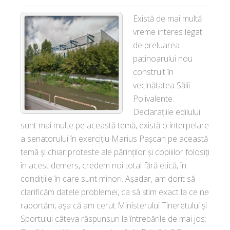
Există de mai multă
vreme interes legat
de preluarea
patinoarului nou
construit în
vecinătatea Sălii
Polivalente.
Declarațiile edilului
sunt mai multe pe această temă, există o interpelare
a senatorului în exercițiu Marius Pașcan pe această
temă și chiar proteste ale părinților și copiiilor folosiți
în acest demers, credem noi total fără etică, în
condițiile în care sunt minori. Așadar, am dorit să
clarificăm datele problemei, ca să știm exact la ce ne
raportăm, așa că am cerut Ministerului Tineretului și
Sportului câteva răspunsuri la întrebările de mai jos: