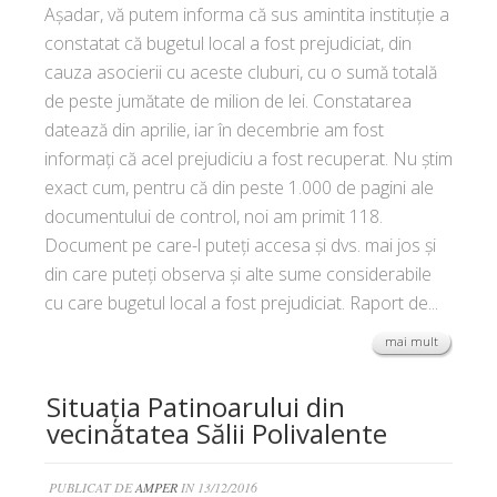
Așadar, vă putem informa că sus amintita instituție a
constatat că bugetul local a fost prejudiciat, din
cauza asocierii cu aceste cluburi, cu o sumă totală
de peste jumătate de milion de lei. Constatarea
datează din aprilie, iar în decembrie am fost
informați că acel prejudiciu a fost recuperat. Nu știm
exact cum, pentru că din peste 1.000 de pagini ale
documentului de control, noi am primit 118.
Document pe care-l puteți accesa și dvs. mai jos și
din care puteți observa și alte sume considerabile
cu care bugetul local a fost prejudiciat. Raport de...
mai mult
Situația Patinoarului din
vecinătatea Sălii Polivalente
PUBLICAT DE
AMPER
IN 13/12/2016