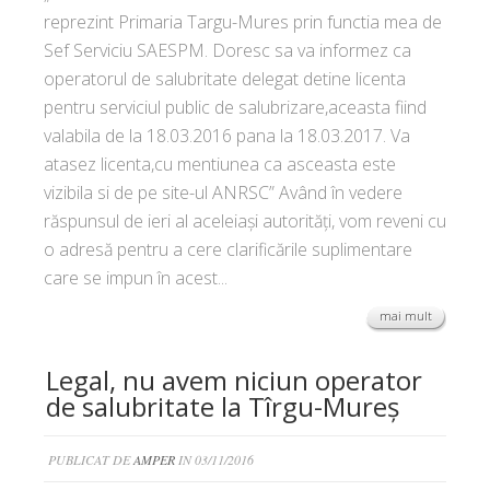
reprezint Primaria Targu-Mures prin functia mea de
Sef Serviciu SAESPM. Doresc sa va informez ca
operatorul de salubritate delegat detine licenta
pentru serviciul public de salubrizare,aceasta fiind
valabila de la 18.03.2016 pana la 18.03.2017. Va
atasez licenta,cu mentiunea ca asceasta este
vizibila si de pe site-ul ANRSC” Având în vedere
răspunsul de ieri al aceleiași autorități, vom reveni cu
o adresă pentru a cere clarificările suplimentare
care se impun în acest...
mai mult
Legal, nu avem niciun operator
de salubritate la Tîrgu-Mureș
PUBLICAT DE
AMPER
IN 03/11/2016