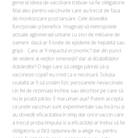
general ideea de vaccinare trebuie sa fie obligatorie.
Mai ales pentru vaccinurile care au trecut de faza
de monitorizare post lansare. Cele dovedite
funcționale și benefice. Imaginați-vă metropolele
actuale aglomerații urbane cu zeci de milioane de
oameni dacă ar fi lovite de epidemii de hepatită sau
gripă… Care ar fi impactul economic? dar din punct
de vedere al vieților omenești? dar al dizabilităților
dobândite? O lege care să oblige părinții să-și
vaccineze copiii? eu cred ca e necesară. Soluția
cealaltă ar fi să izolăm fizic persoanele nevaccinate.
Un fel de rezervații închise sau deschise pe care să
nu le poată părăsi. E mai uman așa? Putem accepta
că unele vaccinuri sunt experimentale sau încă nu și-
au dovedit eficacitatea în timp dar orice vaccin care
a trecut proba timpului si a eficacității ar trebui să fie
obligatoriu și fără opțiunea de a alege nu, pentru