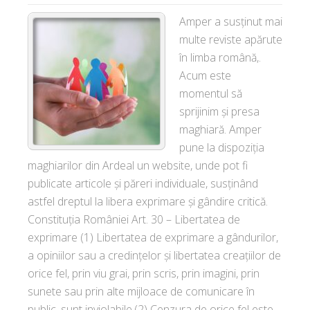
Amper a susținut mai
multe reviste apărute
în limba română,.
Acum este
momentul să
sprijinim și presa
maghiară. Amper
pune la dispoziția
maghiarilor din Ardeal un website, unde pot fi
publicate articole și păreri individuale, susținând
astfel dreptul la libera exprimare și gândire critică.
Constituția României Art. 30 – Libertatea de
exprimare (1) Libertatea de exprimare a gândurilor,
a opiniilor sau a credinţelor şi libertatea creaţiilor de
orice fel, prin viu grai, prin scris, prin imagini, prin
sunete sau prin alte mijloace de comunicare în
public, sunt inviolabile.(2) Cenzura de orice fel este