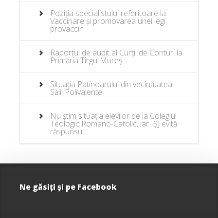
Poziția specialistului referitoare la
Vaccinare și promovarea unei legi
provaccin
Raportul de audit al Curții de Conturi la
Primăria Tîrgu-Mureș
Situația Patinoarului din vecinătatea
Sălii Polivalente
Nu știm situația elevilor de la Colegiul
Teologic Romano-Catolic, iar IȘJ evită
răspunsul
Ne găsiţi şi pe Facebook