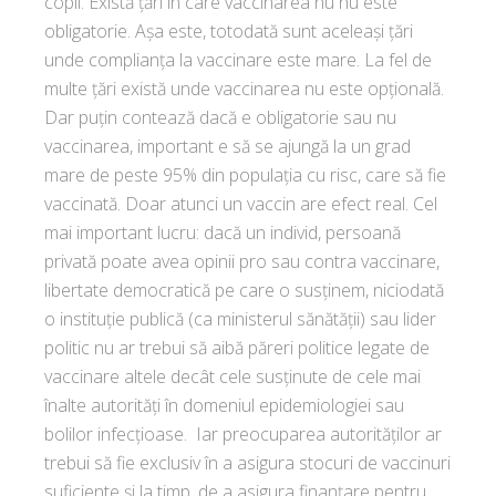
copii. Există țări în care vaccinarea nu nu este
obligatorie. Așa este, totodată sunt aceleași țări
unde complianța la vaccinare este mare. La fel de
multe țări există unde vaccinarea nu este opțională.
Dar puțin contează dacă e obligatorie sau nu
vaccinarea, important e să se ajungă la un grad
mare de peste 95% din populația cu risc, care să fie
vaccinată. Doar atunci un vaccin are efect real. Cel
mai important lucru: dacă un individ, persoană
privată poate avea opinii pro sau contra vaccinare,
libertate democratică pe care o susținem, niciodată
o instituție publică (ca ministerul sănătății) sau lider
politic nu ar trebui să aibă păreri politice legate de
vaccinare altele decât cele susținute de cele mai
înalte autorități în domeniul epidemiologiei sau
bolilor infecțioase. Iar preocuparea autorităților ar
trebui să fie exclusiv în a asigura stocuri de vaccinuri
suficiente și la timp, de a asigura finanțare pentru