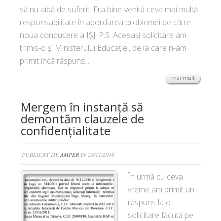
să nu aibă de suferit. Era bine-venită ceva mai multă
responsabilitate în abordarea problemei de către
noua conducere a IȘJ. P.S. Aceeași solicitare am
trimis-o și Ministerului Educației, de la care n-am
primit încă răspuns....
mai mult
Mergem în instanță să
demontăm clauzele de
confidențialitate
PUBLICAT DE
AMPER
IN 28/11/2016
În urmă cu ceva
vreme am primit un
răspuns la o
solicitare făcută pe