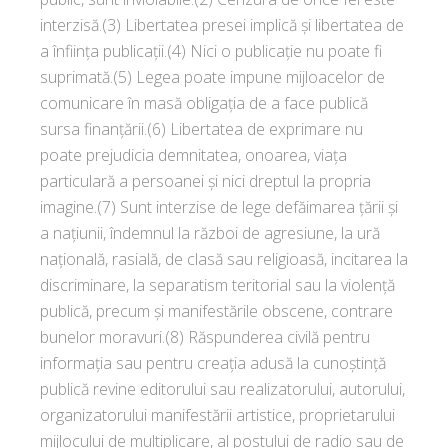
interzisă.(3) Libertatea presei implică şi libertatea de
a înfiinţa publicaţii.(4) Nici o publicaţie nu poate fi
suprimată.(5) Legea poate impune mijloacelor de
comunicare în masă obligaţia de a face publică
sursa finanţării.(6) Libertatea de exprimare nu
poate prejudicia demnitatea, onoarea, viaţa
particulară a persoanei şi nici dreptul la propria
imagine.(7) Sunt interzise de lege defăimarea ţării şi
a naţiunii, îndemnul la război de agresiune, la ură
naţională, rasială, de clasă sau religioasă, incitarea la
discriminare, la separatism teritorial sau la violenţă
publică, precum şi manifestările obscene, contrare
bunelor moravuri.(8) Răspunderea civilă pentru
informaţia sau pentru creaţia adusă la cunoştinţă
publică revine editorului sau realizatorului, autorului,
organizatorului manifestării artistice, proprietarului
mijlocului de multiplicare, al postului de radio sau de