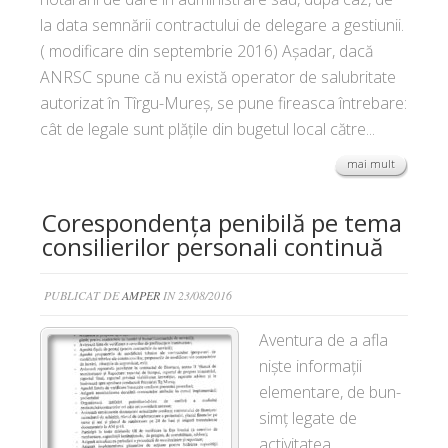
la data semnării contractului de delegare a gestiunii.
( modificare din septembrie 2016) Așadar, dacă
ANRSC spune că nu există operator de salubritate
autorizat în Tîrgu-Mureș, se pune fireasca întrebare:
cât de legale sunt plățile din bugetul local către...
mai mult
Corespondența penibilă pe tema
consilierilor personali continuă
PUBLICAT DE
AMPER
IN 23/08/2016
Aventura de a afla
niște informații
elementare, de bun-
simț legate de
activitatea